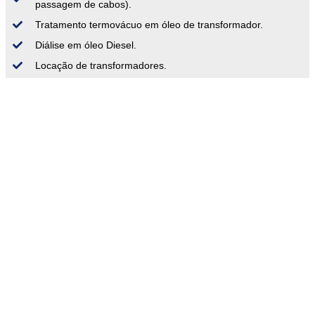
passagem de cabos).
Tratamento termovácuo em óleo de transformador.
Diálise em óleo Diesel.
Locação de transformadores.
Profissionalismo e Segurança
A Sousa França Engenharia
conquista a confiança dos clientes
através de um profissionalismo que
tem foco na eficiência para garantir
entregas no prazo e com a máxima
segurança para todos os envolvidos
nos projetos.